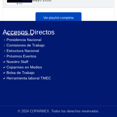
🔵🇲🇽🇺🇸 #EnVivo: Presentación de Resultados
Ver playlist completa
de la Gira de Coparmex a Washington DC
Accesos Directos
Nuestra Historia
🔵🏝️ #EnVivo - Convenio de Colaboración
por el Sector Turístico
Presidencia Nacional
Comisiones de Trabajo
Estructura Nacional
🚀 En vivo: conoce Crece Mi Negocio, la
Próximos Eventos
nueva plataforma para impulsar empresas
Nuestro Staff
Coparmex en Medios
Bolsa de Trabajo
🔵 #SeñalCoparmex: Perspectivas 2025
Herramienta laboral TMEC
🔵 Mensaje de Juan José Sierra, Presidente
Nacional de COPARMEX
© 2024 COPARMEX. Todos los derechos reservados.
Mensaje de Lorenzo Córdova en la Firma de