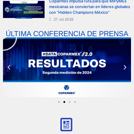
Coparmex impulsa ruta para que MiPyMEs
mexicanas se conviertan en líderes globales
con “Hidden Champions México”
27 Jul 2026
ÚLTIMA CONFERENCIA DE PRENSA