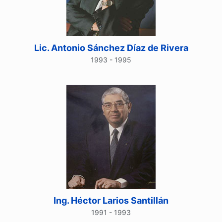
Lic. Antonio Sánchez Díaz de Rivera
1993 - 1995
Ing. Héctor Larios Santillán
1991 - 1993