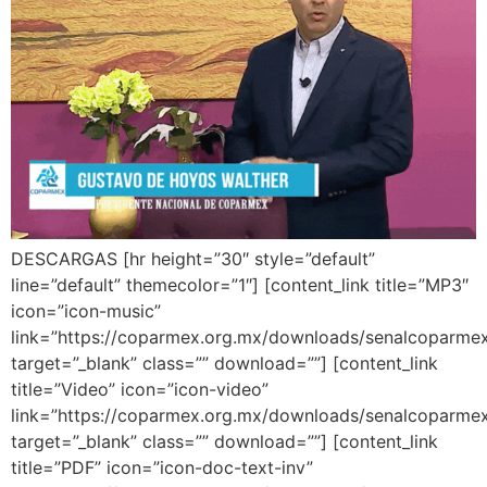
DESCARGAS [hr height=”30″ style=”default”
line=”default” themecolor=”1″] [content_link title=”MP3″
icon=”icon-music”
link=”https://coparmex.org.mx/downloads/senalcoparm
target=”_blank” class=”” download=””] [content_link
title=”Video” icon=”icon-video”
link=”https://coparmex.org.mx/downloads/senalcoparme
target=”_blank” class=”” download=””] [content_link
title=”PDF” icon=”icon-doc-text-inv”