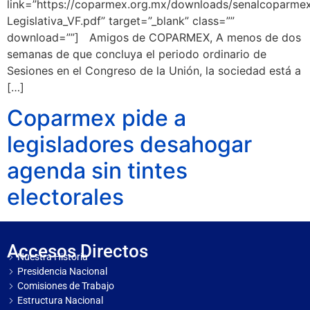
link=”https://coparmex.org.mx/downloads/senalcoparm
Legislativa_VF.pdf” target=”_blank” class=””
download=””] Amigos de COPARMEX, A menos de dos
semanas de que concluya el periodo ordinario de
Sesiones en el Congreso de la Unión, la sociedad está a
[…]
Coparmex pide a
legisladores desahogar
agenda sin tintes
electorales
Accesos Directos
Nuestra Historia
Presidencia Nacional
Comisiones de Trabajo
Estructura Nacional