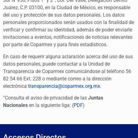
Sur N°950, Pisos 1° y 2°, Col. Del Valle, Delegación Benito
Juárez, C.P. 03100, en la Ciudad de México, es responsable
del uso y protección de sus datos personales. Los datos
personales proporcionados serán usados con la finalidad de
verificar y confirmar su identidad, además de poder enviarle
invitaciones a eventos, notificaciones de noticias relevantes
por parte de Coparmex y para fines estadísticos.
En caso de requerir alguna aclaración acerca del uso de sus
datos personales, puede contactar a la Unidad de
Transparencia de Coparmex comunicándose al teléfono 56
82 54 66 Ext. 228 o mediante correo a la dirección
electrónica
transparencia@coparmex.org.mx
.
°Consulta el aviso de privacidad de las
Juntas
Nacionales
en la siguiente liga: (
PDF
)
Accesos Directos