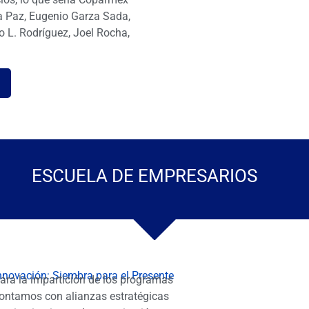
a Paz, Eugenio Garza Sada,
o L. Rodríguez, Joel Rocha,
ESCUELA DE EMPRESARIOS
nnovación: Siembra para el Presente
ara la impartición de los programas
ontamos con alianzas estratégicas