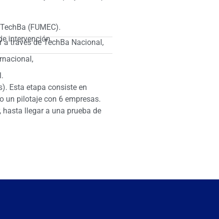
 TechBa (FUMEC).
de intervención.
 a través de TechBa Nacional,
rnacional,
.
). Esta etapa consiste en
o un pilotaje con 6 empresas.
, hasta llegar a una prueba de