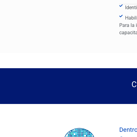
Ident
Habil
Para la 
capacita
C
Dentro