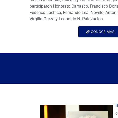
participaron Honorato Carrasco, Francisco Dori
Federico Lachica, Fernando Leal Novelo, Antoni
Virgilio Garza y Leopoldo N. Palazuelos.
CONOCE MÁS
I
P
c