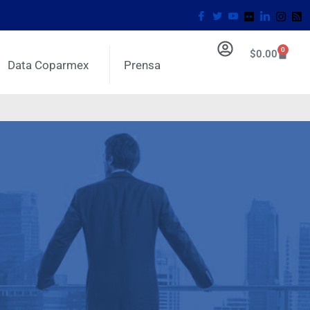
0
$
0.00
Data Coparmex
Prensa