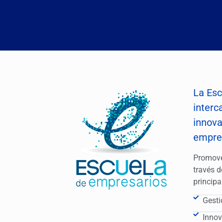
La Esc
interc
innova
empre
Promove
través 
principa
Gesti
Innov