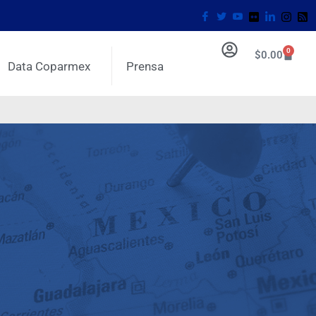
0
$
0.00
Data Coparmex
Prensa