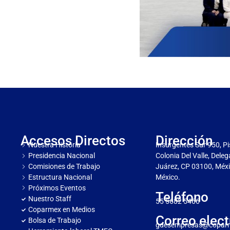
Accesos Directos
Dirección
Nuestra Historia
Insurgentes Sur 950, Pi
Presidencia Nacional
Colonia Del Valle, Dele
Comisiones de Trabajo
Juárez, CP 03100, Méxi
Estructura Nacional
México.
Próximos Eventos
Teléfono
Nuestro Staff
55 5682 5466
Coparmex en Medios
Correo elect
Bolsa de Trabajo
gdesempresas@copar