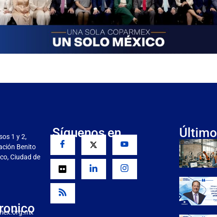
Síguenos en
Último
sos 1 y 2,
gación Benito
co, Ciudad de
ronico
mex.org.mx