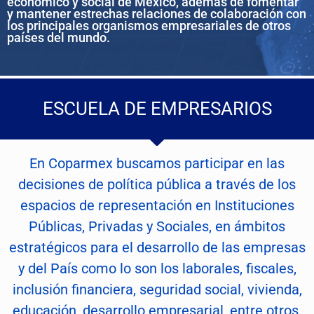
económico y social de México, además de fomentar
y mantener estrechas relaciones de colaboración con
los principales organismos empresariales de otros
países del mundo.
ESCUELA DE EMPRESARIOS
En Coparmex buscamos participar en las
decisiones de política pública a través de los
espacios de representación en Instituciones
Públicas, Privadas y Sociales, en ámbitos
estratégicos para el desarrollo de las empresas
y del País como lo son los laborales, fiscales,
inclusión financiera, seguridad social, vivienda,
educación, desarrollo empresarial, entre otros.