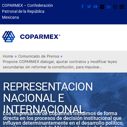
COPARMEX – Confederación
Patronal de la República
Mexicana
Home
»
Comunicado de Prensa
»
Propone COPARMEX dialogar, ajustar contratos y modificar leyes
secundarias sin reformar la constitución, para impulsar…
REPRESENTACION
NACIONAL E
INTERNACIONAL
Los empresarios de Coparmex incidimos de forma
directa en los procesos de decisión institucional que
influyen determinantemente en el desarrollo político,