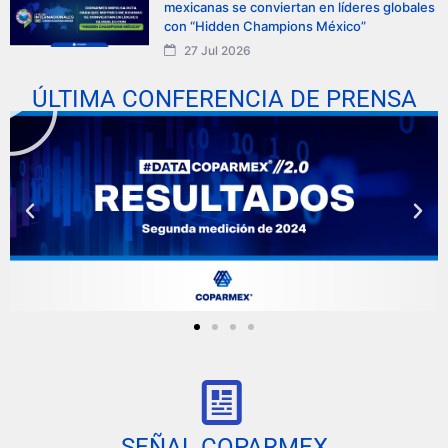
mexicanas se conviertan en líderes globales
con “Hidden Champions México”
27 Jul 2026
ÚLTIMA CONFERENCIA DE PRENSA
SEÑAL COPARMEX