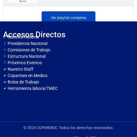
🔵🇲🇽🇺🇸 #EnVivo: Presentación de Resultados
Ver playlist completa
de la Gira de Coparmex a Washington DC
Accesos Directos
Nuestra Historia
🔵🏝️ #EnVivo - Convenio de Colaboración
por el Sector Turístico
Presidencia Nacional
Comisiones de Trabajo
Estructura Nacional
🚀 En vivo: conoce Crece Mi Negocio, la
Próximos Eventos
nueva plataforma para impulsar empresas
Nuestro Staff
Coparmex en Medios
Bolsa de Trabajo
🔵 #SeñalCoparmex: Perspectivas 2025
Herramienta laboral TMEC
🔵 Mensaje de Juan José Sierra, Presidente
Nacional de COPARMEX
© 2024 COPARMEX. Todos los derechos reservados.
Mensaje de Lorenzo Córdova en la Firma de
convenio COPARMEX - INE