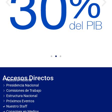
Accesos Directos
Nuestra Historia
Presidencia Nacional
Comisiones de Trabajo
Estructura Nacional
Próximos Eventos
Nuestro Staff
Coparmex en Medios