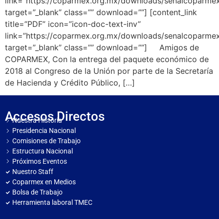
link=”https://coparmex.org.mx/downloads/senalcoparmex
target=”_blank” class=”” download=””] [content_link
title=”PDF” icon=”icon-doc-text-inv”
link=”https://coparmex.org.mx/downloads/senalcoparmex
target=”_blank” class=”” download=””] Amigos de
COPARMEX, Con la entrega del paquete económico de
2018 al Congreso de la Unión por parte de la Secretaría
de Hacienda y Crédito Público, […]
Accesos Directos
Nuestra Historia
Presidencia Nacional
Comisiones de Trabajo
Estructura Nacional
Próximos Eventos
Nuestro Staff
Coparmex en Medios
Bolsa de Trabajo
Herramienta laboral TMEC