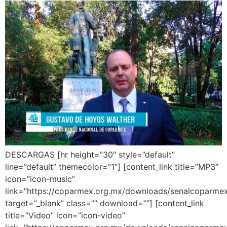
DESCARGAS [hr height=”30″ style=”default”
line=”default” themecolor=”1″] [content_link title=”MP3″
icon=”icon-music”
link=”https://coparmex.org.mx/downloads/senalcoparme
target=”_blank” class=”” download=””] [content_link
title=”Video” icon=”icon-video”