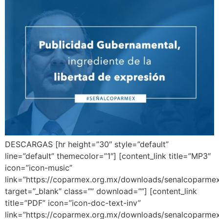
DESCARGAS [hr height=”30″ style=”default”
line=”default” themecolor=”1″] [content_link title=”MP3″
icon=”icon-music”
link=”https://coparmex.org.mx/downloads/senalcoparm
target=”_blank” class=”” download=””] [content_link
title=”PDF” icon=”icon-doc-text-inv”
link=”https://coparmex.org.mx/downloads/senalcoparmex