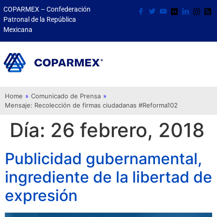
COPARMEX – Confederación
Patronal de la República
Mexicana
Home
»
Comunicado de Prensa
»
Mensaje: Recolección de firmas ciudadanas #Reforma102
Día:
26 febrero, 2018
Publicidad gubernamental,
ingrediente de la libertad de
expresión