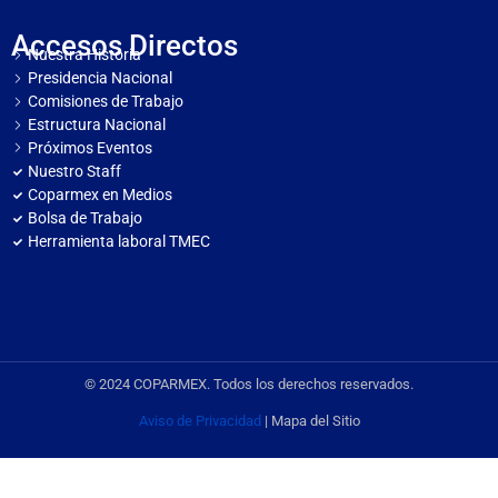
Accesos Directos
Nuestra Historia
Presidencia Nacional
Comisiones de Trabajo
Estructura Nacional
Próximos Eventos
Nuestro Staff
Coparmex en Medios
Bolsa de Trabajo
Herramienta laboral TMEC
© 2024 COPARMEX. Todos los derechos reservados.
Aviso de Privacidad
| Mapa del Sitio