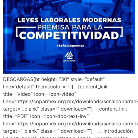
DESCARGAS[hr height=”30″ style=”default”
line=”default” themecolor=”1″] [content_link
title=”Video” icon=”icon-video”
link=”https://coparmex.org.mx/downloads/senalcoparmex
target=”_blank” class=”” download=””] [content_link
title=”PDF” icon=”icon-doc-text-inv”
link=”https://coparmex.org.mx/downloads/senalcoparme
target=”_blank” class=”” download=””] I.- Introducción