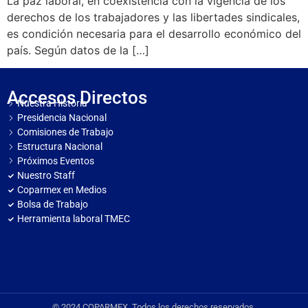
La paz laboral, en coexistencia con la vigencia de los
derechos de los trabajadores y las libertades sindicales,
es condición necesaria para el desarrollo económico del
país. Según datos de la […]
Accesos Directos
Nuestra Historia
Presidencia Nacional
Comisiones de Trabajo
Estructura Nacional
Próximos Eventos
Nuestro Staff
Coparmex en Medios
Bolsa de Trabajo
Herramienta laboral TMEC
© 2024 COPARMEX. Todos los derechos reservados.