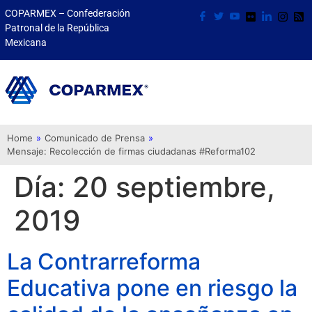
COPARMEX – Confederación
Patronal de la República
Mexicana
Home
»
Comunicado de Prensa
»
Mensaje: Recolección de firmas ciudadanas #Reforma102
Día:
20 septiembre,
2019
La Contrarreforma
Educativa pone en riesgo la