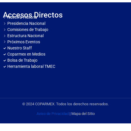
Accesos Directos
Nuestra Historia
Presidencia Nacional
Comisiones de Trabajo
Estructura Nacional
Próximos Eventos
Nuestro Staff
Coparmex en Medios
Bolsa de Trabajo
Herramienta laboral TMEC
© 2024 COPARMEX. Todos los derechos reservados.
Aviso de Privacidad
| Mapa del Sitio