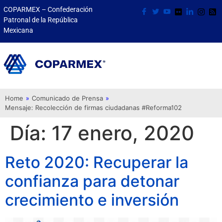
COPARMEX – Confederación
Patronal de la República
Mexicana
Home
»
Comunicado de Prensa
»
Mensaje: Recolección de firmas ciudadanas #Reforma102
Día:
17 enero, 2020
Reto 2020: Recuperar la
confianza para detonar
crecimiento e inversión