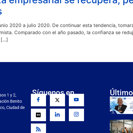
s
unio 2020 a julio 2020. De continuar esta tendencia, tomar
mista. Comparado con el año pasado, la confianza se reduj
 […]
Síguenos en
Último
sos 1 y 2,
gación Benito
co, Ciudad de