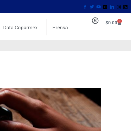
0
$
0.00
Data Coparmex
Prensa