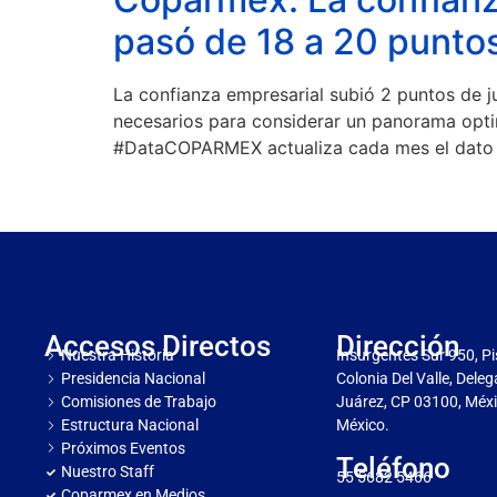
pasó de 18 a 20 punto
La confianza empresarial subió 2 puntos de j
necesarios para considerar un panorama opti
#DataCOPARMEX actualiza cada mes el dato
Accesos Directos
Dirección
Nuestra Historia
Insurgentes Sur 950, Pi
Presidencia Nacional
Colonia Del Valle, Dele
Comisiones de Trabajo
Juárez, CP 03100, Méxi
Estructura Nacional
México.
Próximos Eventos
Teléfono
Nuestro Staff
55 5682 5466
Coparmex en Medios