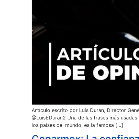
Artículo escrito por Luis Duran, Director Ge
@LuisEDuran2 Una de las frases más usadas en
los países del mundo, es la famosa […]
Coparmex: La confianz