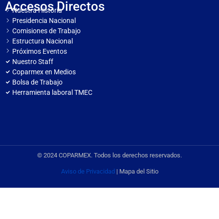
Accesos Directos
Nuestra Historia
Presidencia Nacional
Comisiones de Trabajo
Estructura Nacional
Próximos Eventos
Nuestro Staff
Coparmex en Medios
Bolsa de Trabajo
Herramienta laboral TMEC
© 2024 COPARMEX. Todos los derechos reservados.
Aviso de Privacidad
| Mapa del Sitio