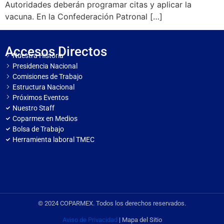
Autoridades deberán programar citas y aplicar la
vacuna. En la Confederación Patronal […]
Accesos Directos
Nuestra Historia
Presidencia Nacional
Comisiones de Trabajo
Estructura Nacional
Próximos Eventos
Nuestro Staff
Coparmex en Medios
Bolsa de Trabajo
Herramienta laboral TMEC
© 2024 COPARMEX. Todos los derechos reservados.
Aviso de Privacidad
| Mapa del Sitio