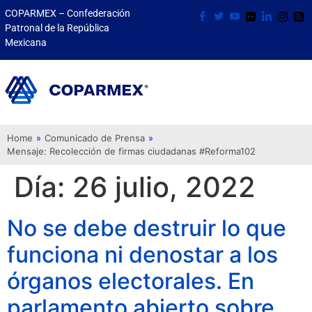
COPARMEX – Confederación
Patronal de la República
Mexicana
Home
»
Comunicado de Prensa
»
Mensaje: Recolección de firmas ciudadanas #Reforma102
Día:
26 julio, 2022
No se debe destruir lo que
funciona ni denostar a los
órganos electorales. En
parlamento abierto sobre