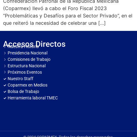
Confederación Patronal de la República Mexicana
(Coparmex) llevó a cabo el Foro Fiscal 2023
“Problemáticas y Desafíos para el Sector Privado”, en el
que reiteró la necesidad de celebrar una […]
Accesos Directos
Nuestra Historia
Presidencia Nacional
Comisiones de Trabajo
Estructura Nacional
Próximos Eventos
Nuestro Staff
Coparmex en Medios
Bolsa de Trabajo
Herramienta laboral TMEC