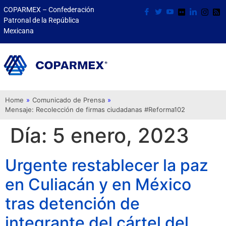
COPARMEX – Confederación
Patronal de la República
Mexicana
Home
»
Comunicado de Prensa
»
Mensaje: Recolección de firmas ciudadanas #Reforma102
Día:
5 enero, 2023
Urgente restablecer la paz
en Culiacán y en México
tras detención de
integrante del cártel del