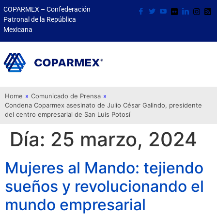
COPARMEX – Confederación
Patronal de la República
Mexicana
Home
»
Comunicado de Prensa
»
Condena Coparmex asesinato de Julio César Galindo, presidente
del centro empresarial de San Luis Potosí
Día:
25 marzo, 2024
Mujeres al Mando: tejiendo
sueños y revolucionando el
mundo empresarial