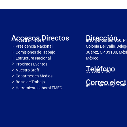
Accesos Directos
Dirección
Nuestra Historia
Insurgentes Sur 950, Pi
Presidencia Nacional
Colonia Del Valle, Dele
Comisiones de Trabajo
Juárez, CP 03100, Méxi
Estructura Nacional
México.
Próximos Eventos
Teléfono
Nuestro Staff
55 5682 5466
Coparmex en Medios
Correo elect
Bolsa de Trabajo
gdesempresas@copar
Herramienta laboral TMEC