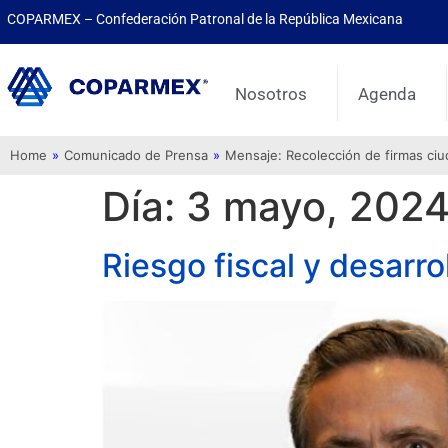
COPARMEX – Confederación Patronal de la República Mexicana
Nosotros
Agenda
Home
»
Comunicado de Prensa
»
Mensaje: Recolección de firmas ci
Día:
3 mayo, 202
Riesgo fiscal y desarrol