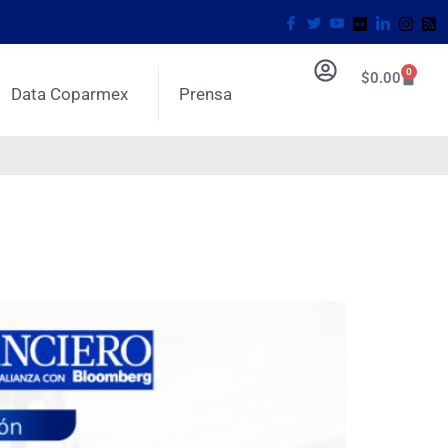
0
$
0.00
Data Coparmex
Prensa