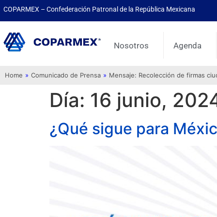
COPARMEX – Confederación Patronal de la República Mexicana
Nosotros
Agenda
Home
»
Comunicado de Prensa
»
Mensaje: Recolección de firmas ci
Día:
16 junio, 202
¿Qué sigue para Méxic