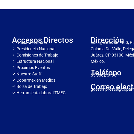
Accesos Directos
Dirección
Nuestra Historia
Insurgentes Sur 950, Pi
Presidencia Nacional
Colonia Del Valle, Dele
Comisiones de Trabajo
Juárez, CP 03100, Méxi
Estructura Nacional
México.
Próximos Eventos
Teléfono
Nuestro Staff
55 5682 5466
Coparmex en Medios
Correo elect
Bolsa de Trabajo
gdesempresas@copar
Herramienta laboral TMEC