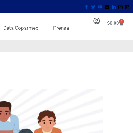
0
$
0.00
Data Coparmex
Prensa