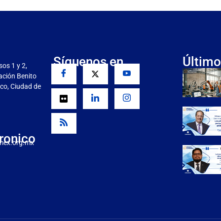
Síguenos en
Último
sos 1 y 2,
gación Benito
co, Ciudad de
ronico
mex.org.mx