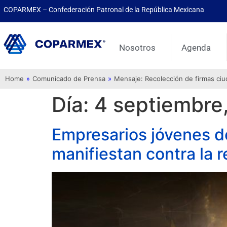
COPARMEX – Confederación Patronal de la República Mexicana
Nosotros
Agenda
Home
»
Comunicado de Prensa
»
Mensaje: Recolección de firmas ci
Día:
4 septiembre
Empresarios jóvenes d
manifiestan contra la r