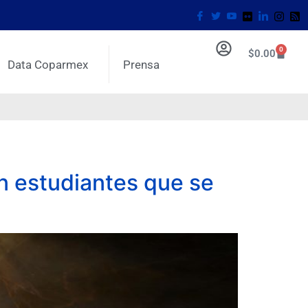
0
$
0.00
Data Coparmex
Prensa
n estudiantes que se