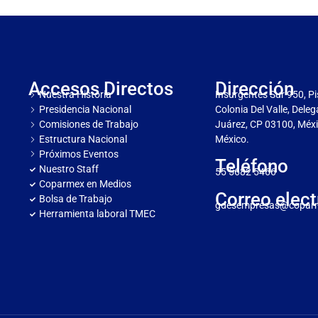
Accesos Directos
Dirección
Nuestra Historia
Insurgentes Sur 950, Pi
Presidencia Nacional
Colonia Del Valle, Dele
Comisiones de Trabajo
Juárez, CP 03100, Méxi
Estructura Nacional
México.
Próximos Eventos
Teléfono
Nuestro Staff
55 5682 5466
Coparmex en Medios
Correo elect
Bolsa de Trabajo
gdesempresas@copar
Herramienta laboral TMEC