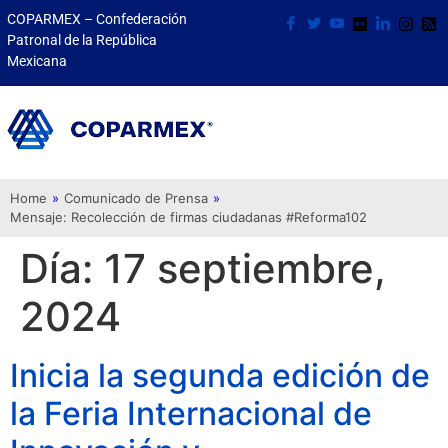
COPARMEX – Confederación
Patronal de la República
Mexicana
Home
»
Comunicado de Prensa
»
Mensaje: Recolección de firmas ciudadanas #Reforma102
Día:
17 septiembre,
2024
Inicia la segunda edición de
la Feria Internacional de