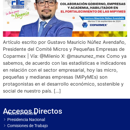
Artículo escrito por Gustavo Mauricio Núñez Avendaño,
Presidente del Comité Micros y Pequeñas Empresas de
Coparmex | Vía: @Milenio X: @maununez_mex Como ya
sabemos, de acuerdo con las estadísticas e indicadores
en relación con el sector empresarial, hoy las micro,
pequeñas y medianas empresas (MiPyMEs) son
protagonistas en el desarrollo económico, sostenible y
social de nuestro país. […]
Accesos Directos
Nuestra Historia
Presidencia Nacional
Comisiones de Trabajo