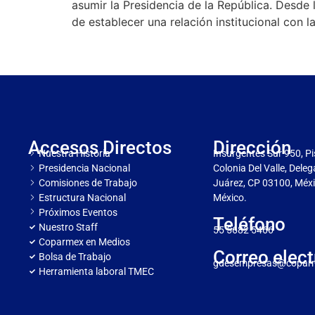
asumir la Presidencia de la República. Des
de establecer una relación institucional con l
Accesos Directos
Dirección
Nuestra Historia
Insurgentes Sur 950, Pi
Presidencia Nacional
Colonia Del Valle, Dele
Comisiones de Trabajo
Juárez, CP 03100, Méxi
Estructura Nacional
México.
Próximos Eventos
Teléfono
Nuestro Staff
55 5682 5466
Coparmex en Medios
Correo elect
Bolsa de Trabajo
gdesempresas@copar
Herramienta laboral TMEC