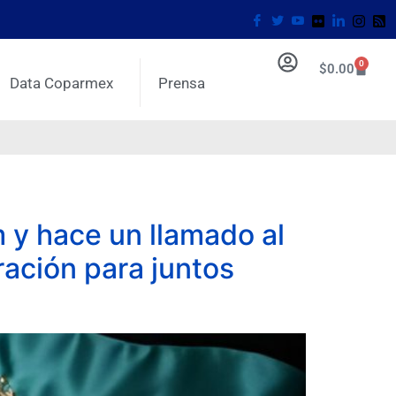
0
$
0.00
Data Coparmex
Prensa
 y hace un llamado al
ración para juntos