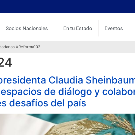
Socios Nacionales
En tu Estado
Eventos
udadanas #Reforma102
024
 presidenta Claudia Sheinbaum
 espacios de diálogo y colabo
es desafíos del país