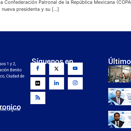
de la Confederación Patronal de la República Mexicana (C
a nueva presidenta y su […]
Síguenos en
Último
sos 1 y 2,
gación Benito
co, Ciudad de
ronico
mex.org.mx