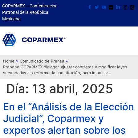
COPARMEX – Confederación
Patronal de la República
Mexicana
Home
»
Comunicado de Prensa
»
Propone COPARMEX dialogar, ajustar contratos y modificar leyes
secundarias sin reformar la constitución, para impulsar…
Día:
13 abril, 2025
En el “Análisis de la Elección
Judicial”, Coparmex y
expertos alertan sobre los