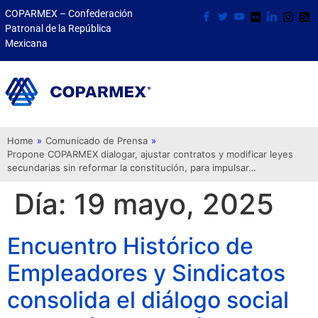
COPARMEX – Confederación
Patronal de la República
Mexicana
Home
»
Comunicado de Prensa
»
Propone COPARMEX dialogar, ajustar contratos y modificar leyes
secundarias sin reformar la constitución, para impulsar…
Día:
19 mayo, 2025
Encuentro Histórico de
Empleadores y Sindicatos
consolida el diálogo social