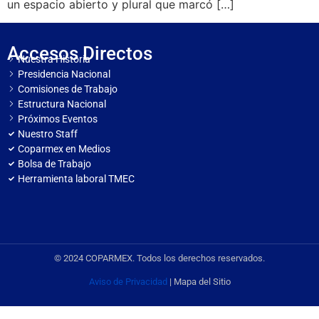
un espacio abierto y plural que marcó […]
Accesos Directos
Nuestra Historia
Presidencia Nacional
Comisiones de Trabajo
Estructura Nacional
Próximos Eventos
Nuestro Staff
Coparmex en Medios
Bolsa de Trabajo
Herramienta laboral TMEC
© 2024 COPARMEX. Todos los derechos reservados.
Aviso de Privacidad
| Mapa del Sitio