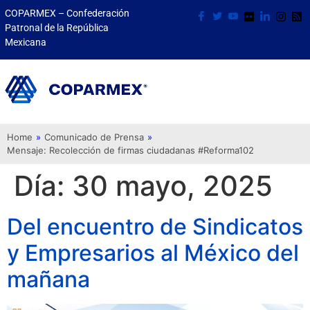
COPARMEX – Confederación
Patronal de la República
Mexicana
Home
»
Comunicado de Prensa
»
Mensaje: Recolección de firmas ciudadanas #Reforma102
Día:
30 mayo, 2025
Del encuentro de Sindicatos
y Empresarios al México del
mañana