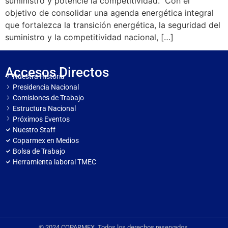
suministro y potencie la competitividad. Con el
objetivo de consolidar una agenda energética integral
que fortalezca la transición energética, la seguridad del
suministro y la competitividad nacional, […]
Accesos Directos
Nuestra Historia
Presidencia Nacional
Comisiones de Trabajo
Estructura Nacional
Próximos Eventos
Nuestro Staff
Coparmex en Medios
Bolsa de Trabajo
Herramienta laboral TMEC
© 2024 COPARMEX. Todos los derechos reservados.