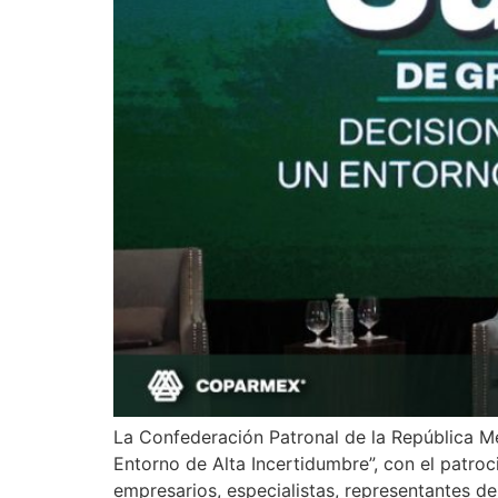
La Confederación Patronal de la República 
Entorno de Alta Incertidumbre”, con el patroc
empresarios, especialistas, representantes del