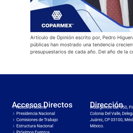
Artículo de Opinión escrito por, Pedro Higu
públicas han mostrado una tendencia creciente
presupuestarios de cada año. Del año de la c
Accesos Directos
Dirección
Nuestra Historia
Insurgentes Sur 950, Pi
Presidencia Nacional
Colonia Del Valle, Dele
Comisiones de Trabajo
Juárez, CP 03100, Méxi
Estructura Nacional
México.
Próximos Eventos