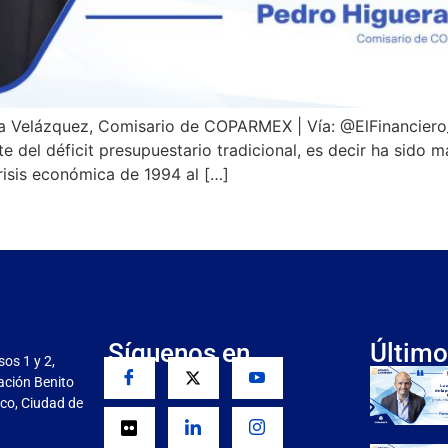
era Velázquez, Comisario de COPARMEX | Vía: @ElFinanciero
 del déficit presupuestario tradicional, es decir ha sido m
risis económica de 1994 al […]
Síguenos en
Último
sos 1 y 2,
gación Benito
co, Ciudad de