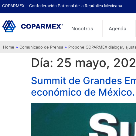
COPARMEX – Confederación Patronal de la República Mexicana
Nosotros
Agenda
Home
»
Comunicado de Prensa
»
Propone COPARMEX dialogar, ajustar 
Día:
25 mayo, 20
Summit de Grandes Emp
económico de México.