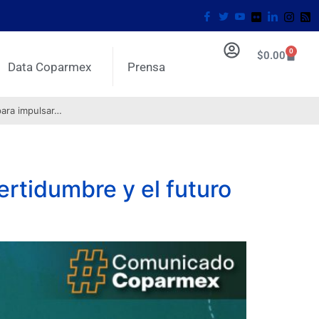
0
$
0.00
Data Coparmex
Prensa
para impulsar…
rtidumbre y el futuro