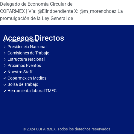
Delegado de Economía Circular de
COPARMEX | Vía: @ElIndpendiente X: @m_morenohdez La
promulgación de la Ley General de
Accesos Directos
Nuestra Historia
Presidencia Nacional
Comisiones de Trabajo
Estructura Nacional
Próximos Eventos
Nuestro Staff
Coparmex en Medios
Bolsa de Trabajo
Herramienta laboral TMEC
© 2024 COPARMEX. Todos los derechos reservados.