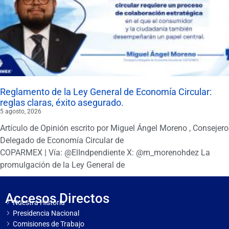
Reglamento de la Ley General de Economía Circular:
reglas claras, éxito asegurado.
5 agosto, 2026
Artículo de Opinión escrito por Miguel Ángel Moreno , Consejero
Delegado de Economía Circular de
COPARMEX | Vía: @ElIndpendiente X: @m_morenohdez La
promulgación de la Ley General de
Accesos Directos
Nuestra Historia
Presidencia Nacional
Comisiones de Trabajo