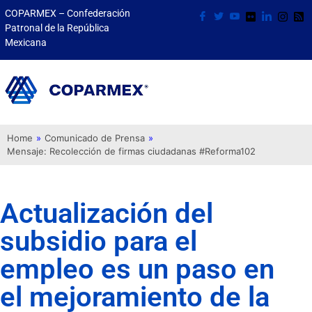
COPARMEX – Confederación
Patronal de la República
Mexicana
Home
»
Comunicado de Prensa
»
Mensaje: Recolección de firmas ciudadanas #Reforma102
Actualización del
subsidio para el
empleo es un paso en
el mejoramiento de la