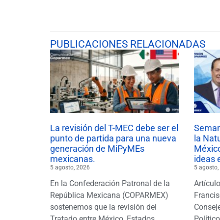
PUBLICACIONES RELACIONADAS
La revisión del T-MEC debe ser el
Semana
punto de partida para una nueva
la Nat
generación de MiPyMEs
México
mexicanas.
ideas 
5 agosto, 2026
5 agosto,
En la Confederación Patronal de la
Artícul
República Mexicana (COPARMEX)
Francis
sostenemos que la revisión del
Conseje
Tratado entre México, Estados
Polític