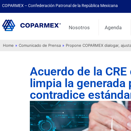
COPARMEX – Confederación Patronal de la República Mexicana
Nosotros
Agenda
Home
»
Comunicado de Prensa
»
Propone COPARMEX dialogar, ajustar 
Acuerdo de la CRE 
limpia la generada
contradice estánda