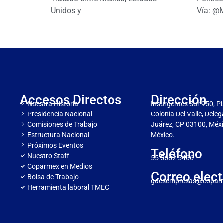
Unidos y
Vía: @
Accesos Directos
Dirección
Nuestra Historia
Insurgentes Sur 950, Pi
Presidencia Nacional
Colonia Del Valle, Dele
Comisiones de Trabajo
Juárez, CP 03100, Méxi
Estructura Nacional
México.
Próximos Eventos
Teléfono
Nuestro Staff
55 5682 5466
Coparmex en Medios
Correo elect
Bolsa de Trabajo
gdesempresas@copar
Herramienta laboral TMEC