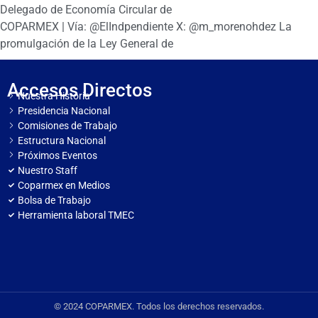
Delegado de Economía Circular de
COPARMEX | Vía: @ElIndpendiente X: @m_morenohdez La
promulgación de la Ley General de
Accesos Directos
Nuestra Historia
Presidencia Nacional
Comisiones de Trabajo
Estructura Nacional
Próximos Eventos
Nuestro Staff
Coparmex en Medios
Bolsa de Trabajo
Herramienta laboral TMEC
© 2024 COPARMEX. Todos los derechos reservados.