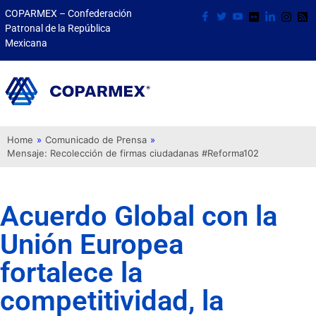
COPARMEX – Confederación
Patronal de la República
Mexicana
Home
»
Comunicado de Prensa
»
Mensaje: Recolección de firmas ciudadanas #Reforma102
Acuerdo Global con la
Unión Europea
fortalece la
competitividad, la