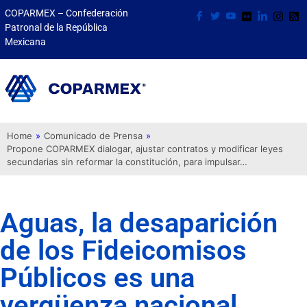
COPARMEX – Confederación
Patronal de la República
Mexicana
Home
»
Comunicado de Prensa
»
Propone COPARMEX dialogar, ajustar contratos y modificar leyes
secundarias sin reformar la constitución, para impulsar…
Aguas, la desaparición
de los Fideicomisos
Públicos es una
vergüenza nacional