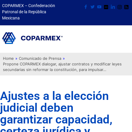
COPARMEX – Confederación
Patronal de la República
Mexicana
Home
»
Comunicado de Prensa
»
Propone COPARMEX dialogar, ajustar contratos y modificar leyes
secundarias sin reformar la constitución, para impulsar…
Ajustes a la elección
judicial deben
garantizar capacidad,
certeza jurídica y