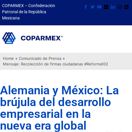
COPARMEX – Confederación
Patronal de la República
Mexicana
Home
»
Comunicado de Prensa
»
Mensaje: Recolección de firmas ciudadanas #Reforma102
Alemania y México: La
brújula del desarrollo
empresarial en la
nueva era global