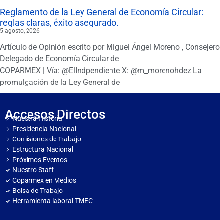
Reglamento de la Ley General de Economía Circular:
reglas claras, éxito asegurado.
5 agosto, 2026
Artículo de Opinión escrito por Miguel Ángel Moreno , Consejero
Delegado de Economía Circular de
COPARMEX | Vía: @ElIndpendiente X: @m_morenohdez La
promulgación de la Ley General de
Accesos Directos
Nuestra Historia
Presidencia Nacional
Comisiones de Trabajo
Estructura Nacional
Próximos Eventos
Nuestro Staff
Coparmex en Medios
Bolsa de Trabajo
Herramienta laboral TMEC