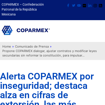
COPARMEX – Confederación
Patronal de la República
Mexicana
Home
»
Comunicado de Prensa
»
Propone COPARMEX dialogar, ajustar contratos y modificar leyes
secundarias sin reformar la constitución, para impulsar…
Alerta COPARMEX por
inseguridad; destaca
alza en cifras de
extorsión, las más