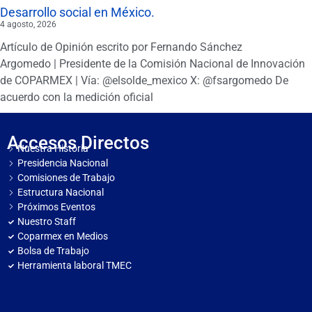
Desarrollo social en México.
4 agosto, 2026
Artículo de Opinión escrito por Fernando Sánchez
Argomedo | Presidente de la Comisión Nacional de Innovación
de COPARMEX | Vía: @elsolde_mexico X: @fsargomedo De
acuerdo con la medición oficial
Accesos Directos
Nuestra Historia
Presidencia Nacional
Comisiones de Trabajo
Estructura Nacional
Próximos Eventos
Nuestro Staff
Coparmex en Medios
Bolsa de Trabajo
Herramienta laboral TMEC