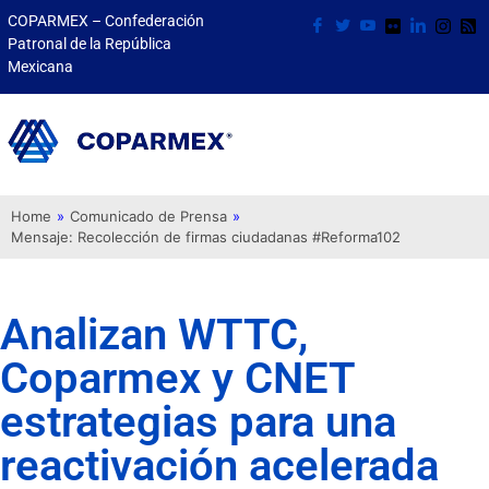
COPARMEX – Confederación
Patronal de la República
Mexicana
Home
»
Comunicado de Prensa
»
Mensaje: Recolección de firmas ciudadanas #Reforma102
Analizan WTTC,
Coparmex y CNET
estrategias para una
reactivación acelerada