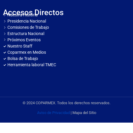
Accesos Directos
Nuestra Historia
Presidencia Nacional
Comisiones de Trabajo
Estructura Nacional
Próximos Eventos
Nuestro Staff
Coparmex en Medios
Bolsa de Trabajo
Herramienta laboral TMEC
© 2024 COPARMEX. Todos los derechos reservados.
Aviso de Privacidad
| Mapa del Sitio