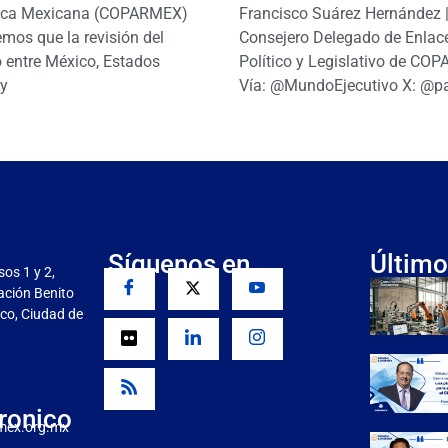
ica Mexicana (COPARMEX)
Francisco Suárez Hernández 
mos que la revisión del
Consejero Delegado de Enlac
 entre México, Estados
Político y Legislativo de CO
y
Vía: @MundoEjecutivo X: @p
Síguenos en
Último
sos 1 y 2,
gación Benito
co, Ciudad de
ronico
mex.org.mx