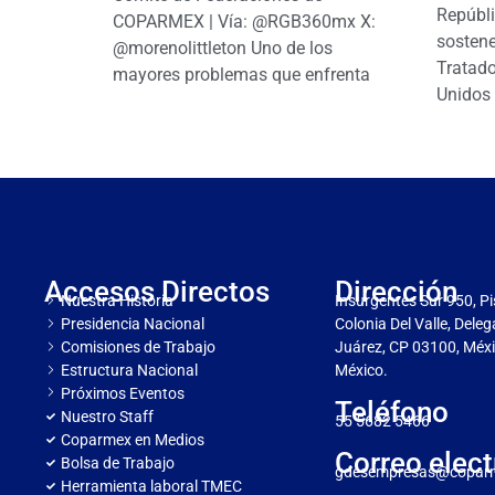
Repúbl
COPARMEX | Vía: @RGB360mx X:
sostene
@morenolittleton Uno de los
Tratado
mayores problemas que enfrenta
Unidos 
Accesos Directos
Dirección
Nuestra Historia
Insurgentes Sur 950, Pi
Presidencia Nacional
Colonia Del Valle, Dele
Comisiones de Trabajo
Juárez, CP 03100, Méxi
Estructura Nacional
México.
Próximos Eventos
Teléfono
Nuestro Staff
55 5682 5466
Coparmex en Medios
Correo elect
Bolsa de Trabajo
gdesempresas@copar
Herramienta laboral TMEC