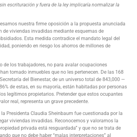
 escrituración y fuera de la ley implicaría normalizar la
resamos nuestra firme oposición a la propuesta anunciada
ación de viviendas invadidas mediante esquemas de
bsidiados. Esta medida contradice el mandato legal del
alidad, poniendo en riesgo los ahorros de millones de
io de los trabajadores, no para avalar ocupaciones
nes han tomado inmuebles que no les pertenecen. De las 168
ecretaría del Bienestar, de un universo total de 843,000 —
 86% de estas, en su mayoría, están habitadas por personas
n los legítimos propietarios. Pretender que estos ocupantes
alor real, representa un grave precedente.
, la Presidenta Claudia Sheinbaum fue cuestionada por la
tregar viviendas invadidas. Reconocemos y valoramos la
propiedad privada está resguardada” y que no se trata de
arando que no debe haber “malas interpretaciones” al