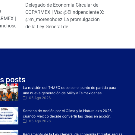
|
Delegado de Economía Circular de
e
COPARMEX | Vía: @ElIndpendiente X:
PARMEX |
@m_morenohdez La promulgación
anchosuarezh
de la Ley General de
s posts
La revisión del T-MEC debe ser el punto de partida para
una nueva generación de MiPyMEs mexicanas.
05 Ago 2026
Semana de Acción por el Clima y la Naturaleza 2026:
cuando México decide convertir las ideas en acción.
05 Ago 2026
Reglamento de la Ley General de Economía Circular: reglas