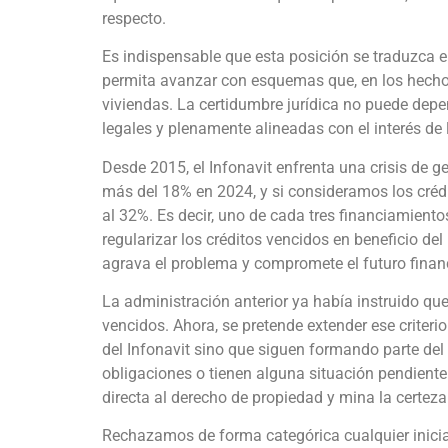
respecto.
Es indispensable que esta posición se traduzca en
permita avanzar con esquemas que, en los hechos,
viviendas. La certidumbre jurídica no puede depend
legales y plenamente alineadas con el interés de 
Desde 2015, el Infonavit enfrenta una crisis de g
más del 18% en 2024, y si consideramos los crédit
al 32%. Es decir, uno de cada tres financiamient
regularizar los créditos vencidos en beneficio de
agrava el problema y compromete el futuro financi
La administración anterior ya había instruido qu
vencidos. Ahora, se pretende extender ese criteri
del Infonavit sino que siguen formando parte de
obligaciones o tienen alguna situación pendiente
directa al derecho de propiedad y mina la certeza 
Rechazamos de forma categórica cualquier inicia