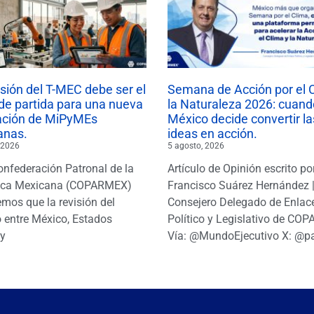
isión del T-MEC debe ser el
Semana de Acción por el 
de partida para una nueva
la Naturaleza 2026: cuand
ación de MiPyMEs
México decide convertir la
anas.
ideas en acción.
 2026
5 agosto, 2026
onfederación Patronal de la
Artículo de Opinión escrito po
ica Mexicana (COPARMEX)
Francisco Suárez Hernández 
mos que la revisión del
Consejero Delegado de Enlac
 entre México, Estados
Político y Legislativo de CO
y
Vía: @MundoEjecutivo X: @p