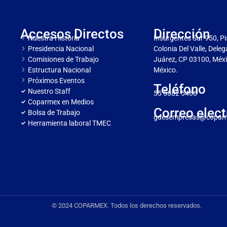
Accesos Directos
Dirección
Nuestra Historia
Insurgentes Sur 950, Pi
Presidencia Nacional
Colonia Del Valle, Dele
Comisiones de Trabajo
Juárez, CP 03100, Méxi
Estructura Nacional
México.
Próximos Eventos
Teléfono
Nuestro Staff
55 5682 5466
Coparmex en Medios
Correo elect
Bolsa de Trabajo
gdesempresas@copar
Herramienta laboral TMEC
© 2024 COPARMEX. Todos los derechos reservados.