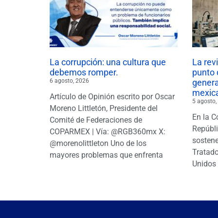
La corrupción: una cultura que
La rev
debemos romper.
punto 
6 agosto, 2026
gener
mexic
Artículo de Opinión escrito por Oscar
5 agosto,
Moreno Littletón, Presidente del
En la C
Comité de Federaciones de
Repúbl
COPARMEX | Vía: @RGB360mx X:
sostene
@morenolittleton Uno de los
Tratado
mayores problemas que enfrenta
Unidos 