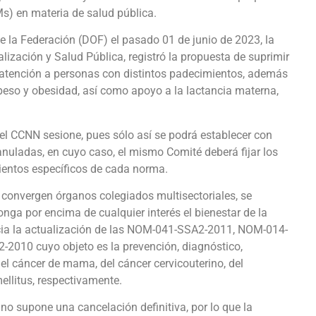
s) en materia de salud pública.
de la Federación (DOF) el pasado 01 de junio de 2023, la
lización y Salud Pública, registró la propuesta de suprimir
 atención a personas con distintos padecimientos, además
epeso y obesidad, así como apoyo a la lactancia materna,
 el CCNN sesione, pues sólo así se podrá establecer con
anuladas, en cuyo caso, el mismo Comité deberá fijar los
mientos específicos de cada norma.
 convergen órganos colegiados multisectoriales, se
ponga por encima de cualquier interés el bienestar de la
hacia la actualización de las NOM-041-SSA2-2011, NOM-014-
10 cuyo objeto es la prevención, diagnóstico,
del cáncer de mama, del cáncer cervicouterino, del
ellitus, respectivamente.
 no supone una cancelación definitiva, por lo que la