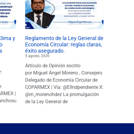
Clima y
Reglamento de la Ley General de
o
Economía Circular: reglas claras,
s
éxito asegurado.
5 agosto, 2026
Artículo de Opinión escrito
r:
por Miguel Ángel Moreno , Consejero
|
Delegado de Economía Circular de
e
COPARMEX | Vía: @ElIndpendiente X:
PARMEX |
@m_morenohdez La promulgación
anchosuarezh
de la Ley General de