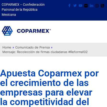
COPARMEX – Confederación
Patronal de la República
Mexicana
Home
»
Comunicado de Prensa
»
Mensaje: Recolección de firmas ciudadanas #Reforma102
Apuesta Coparmex por
el crecimiento de las
empresas para elevar
la competitividad del