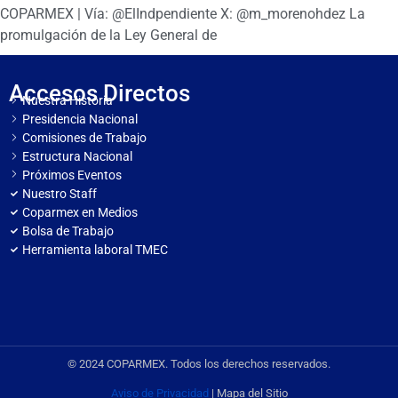
COPARMEX | Vía: @ElIndpendiente X: @m_morenohdez La
promulgación de la Ley General de
Accesos Directos
Nuestra Historia
Presidencia Nacional
Comisiones de Trabajo
Estructura Nacional
Próximos Eventos
Nuestro Staff
Coparmex en Medios
Bolsa de Trabajo
Herramienta laboral TMEC
© 2024 COPARMEX. Todos los derechos reservados.
Aviso de Privacidad
| Mapa del Sitio