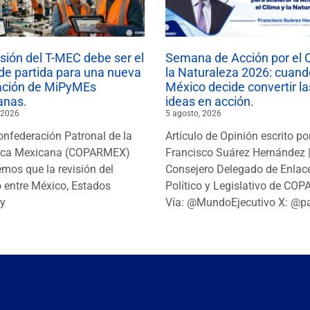
isión del T-MEC debe ser el
Semana de Acción por el 
de partida para una nueva
la Naturaleza 2026: cuand
ación de MiPyMEs
México decide convertir la
anas.
ideas en acción.
 2026
5 agosto, 2026
onfederación Patronal de la
Artículo de Opinión escrito po
ica Mexicana (COPARMEX)
Francisco Suárez Hernández 
mos que la revisión del
Consejero Delegado de Enlac
 entre México, Estados
Político y Legislativo de CO
y
Vía: @MundoEjecutivo X: @p