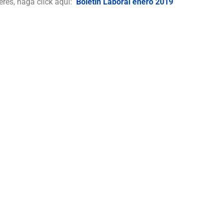
erés, haga click aquí:
Boletín Laboral enero 2019