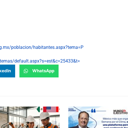
org.mx/poblacion/habitantes.aspx?tema=P
/temas/default.aspx?s=est&c=25433&t=
kedIn
WhatsApp