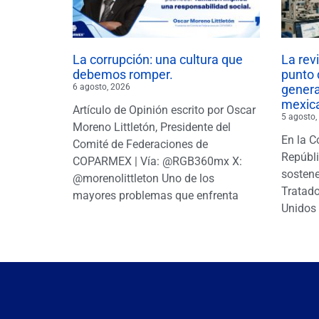
La corrupción: una cultura que
La rev
debemos romper.
punto 
6 agosto, 2026
gener
mexic
Artículo de Opinión escrito por Oscar
5 agosto,
Moreno Littletón, Presidente del
En la C
Comité de Federaciones de
Repúbl
COPARMEX | Vía: @RGB360mx X:
sostene
@morenolittleton Uno de los
Tratado
mayores problemas que enfrenta
Unidos 