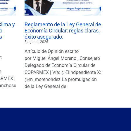
Clima y
Reglamento de la Ley General de
o
Economía Circular: reglas claras,
s
éxito asegurado.
5 agosto, 2026
Artículo de Opinión escrito
r:
por Miguel Ángel Moreno , Consejero
|
Delegado de Economía Circular de
e
COPARMEX | Vía: @ElIndpendiente X:
PARMEX |
@m_morenohdez La promulgación
anchosuarezh
de la Ley General de