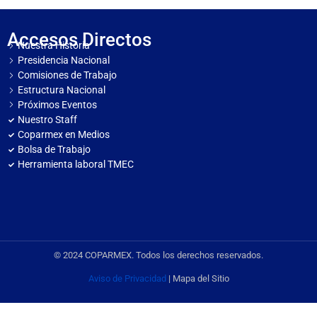
Accesos Directos
Nuestra Historia
Presidencia Nacional
Comisiones de Trabajo
Estructura Nacional
Próximos Eventos
Nuestro Staff
Coparmex en Medios
Bolsa de Trabajo
Herramienta laboral TMEC
© 2024 COPARMEX. Todos los derechos reservados.
Aviso de Privacidad
| Mapa del Sitio