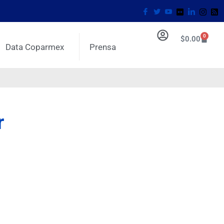
0
$
0.00
Data Coparmex
Prensa
r