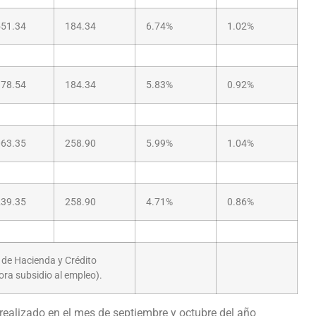
551.34
184.34
6.74%
1.02%
978.54
184.34
5.83%
0.92%
063.35
258.90
5.99%
1.04%
239.35
258.90
4.71%
0.86%
a de Hacienda y Crédito
ora subsidio al empleo).
 realizado en el mes de septiembre y octubre del año