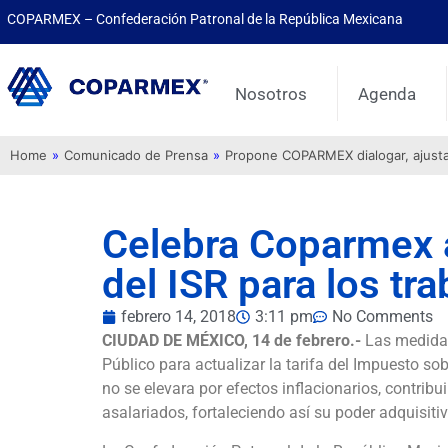
COPARMEX – Confederación Patronal de la República Mexicana
Nosotros
Agenda
Home
»
Comunicado de Prensa
»
Propone COPARMEX dialogar, ajustar 
Celebra Coparmex a
del ISR para los tr
febrero 14, 2018
3:11 pm
No Comments
CIUDAD DE MÉXICO, 14 de febrero.-
Las medidas
Público para actualizar la tarifa del Impuesto sob
no se elevara por efectos inflacionarios, contribu
asalariados, fortaleciendo así su poder adquisitiv