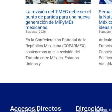
La revisión del T-MEC debe ser el
Semana
punto de partida para una nueva
la Nat
generación de MiPyMEs
México
mexicanas.
ideas 
5 agosto, 2026
5 agosto,
En la Confederación Patronal de la
Artícul
República Mexicana (COPARMEX)
Francis
sostenemos que la revisión del
Conseje
Tratado entre México, Estados
Polític
Unidos y
Vía: @
Accesos Directos
Dirección
Nuestra Historia
Insurgentes Sur 950, Pi