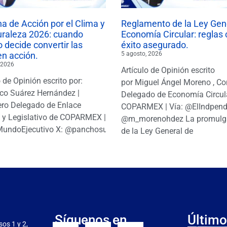
 de Acción por el Clima y
Reglamento de la Ley Gen
uraleza 2026: cuando
Economía Circular: reglas 
 decide convertir las
éxito asegurado.
en acción.
5 agosto, 2026
 2026
Artículo de Opinión escrito
o de Opinión escrito por:
por Miguel Ángel Moreno , Co
co Suárez Hernández |
Delegado de Economía Circul
ro Delegado de Enlace
COPARMEX | Vía: @ElIndpendi
o y Legislativo de COPARMEX |
@m_morenohdez La promulg
MundoEjecutivo X: @panchosuarezh
de la Ley General de
Síguenos en
Último
sos 1 y 2,