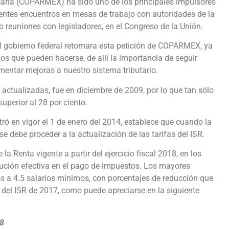
cana (COPARMEX) ha sido uno de los principales impulsores
rentes encuentros en mesas de trabajo con autoridades de la
o reuniones con legisladores, en el Congreso de la Unión.
 el gobierno federal retomara esta petición de COPARMEX, ya
os que pueden hacerse, de allí la importancia de seguir
entar mejoras a nuestro sistema tributario.
 actualizadas, fue en diciembre de 2009, por lo que tan sólo
uperior al 28 por ciento.
ró en vigor el 1 de enero del 2014, establece que cuando la
e debe proceder a la actualización de las tarifas del ISR.
la Renta vigente a partir del ejercicio fiscal 2018, en los
ución efectiva en el pago de impuestos. Los mayores
s a 4.5 salarios mínimos, con porcentajes de reducción que
a del ISR de 2017, como puede apreciarse en la siguiente
18